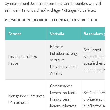
Gymnasien und Gesamtschulen. Dies kann besonders wertvoll
sein, wenn Ihr Kind sich auf wichtige Prüfungen vorbereitet.
VERSCHIEDENE NACHHILFEFORMATE IM VERGLEICH
Format
Vorteile
Besonders gee
Höchste
Schüler mit
Individualisierung,
Einzelunterricht zu
Konzentrationssc
vertraute
Hause
spezifischen Le
Umgebung, keine
oder hohem Nac
Anfahrt
Gemeinsames
Lernen motiviert,
Schüler, die von
Kleingruppenunterricht
Preisvorteile,
profitieren und 
(2-4 Schüler)
kommunikatives
auf Französisch