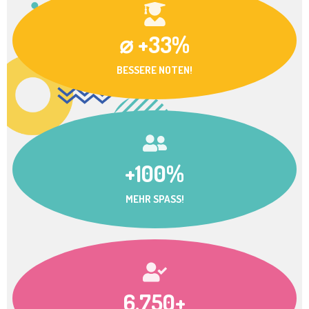
⌀ +33%
BESSERE NOTEN!
+100%
MEHR SPASS!
6.750+