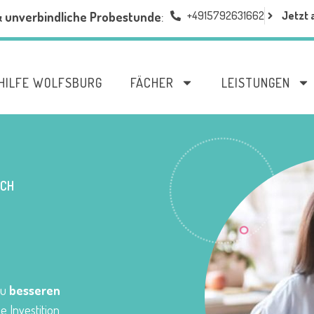
+4915792631662
Jetzt 
& unverbindliche Probestunde
:
HILFE WOLFSBURG
FÄCHER
LEISTUNGEN
CH
zu
besseren
e Investition