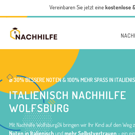
Vereinbaren Sie jetzt eine
kostenlose 
NACH
⌀ 30% BESSERE NOTEN & 100% MEHR SPASS IN ITALIENIS
ITALIENISCH NACHHILFE
WOLFSBURG
Mit Nachhilfe Wolfsburg24 bringen wir Ihr Kind auf den Weg 
Noten in Italienisch
und
mehr Selbstvertrauen
– ein ein