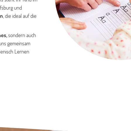
lfsburg und
en
, die ideal auf die
hes,
sondern auch
 uns gemeinsam
lienisch Lernen