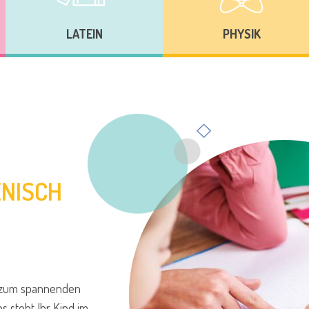
LATEIN
PHYSIK
ENISCH
zum spannenden
s steht Ihr Kind im